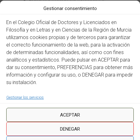
Foros para compartir experiencias.
Realización de una presentación para nuestro
Gestionar consentimiento
aula virtual con dicho programa.
Metodología y Fases:
Actividad telemática (Vía
En el Colegio Oficial de Doctores y Licenciados en
Internet) constará de una atención tutorial
Filosofía y en Letras y en Ciencias de la Región de Murcia
individualizada. Cada Bloque de contenidos consta de
utilizamos cookies propias y de terceros para garantizar
un minino de contenido teórico para pasar
directamente a la práctica con: ejercicios guiados,
el correcto funcionamiento de la web, para la activación
foros, autoevaluaciones. Algunas de las actividades y
de determinadas funcionalidades, así como con fines
proyectos se pondrán en práctica, en la medida de lo
analíticos y estadísticos. Puede pulsar en ACEPTAR para
posible, con los respectivos alumnos.
dar su consentimiento, PREFERENCIAS para obtener más
Criterios y Procedimientos de Evaluación:
información y configurar su uso, o DENEGAR para impedir
Acceder a todos los bloques que compone el
curso.
su instalación.
Cumplimentación de al menos el 85% de las
cuestiones planteadas en las evaluaciones.
Gestionar los servicios
Elaboración de ejercicios guiados sobre
aplicación docente de los contenidos.
ACEPTAR
DENEGAR
Copyright © 2026
Portal de Educación del CDLMurcia
. Todos los derechos