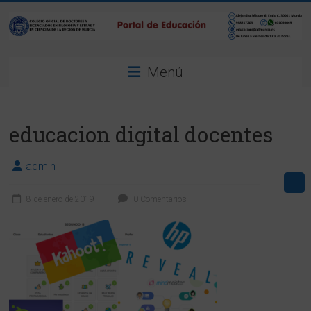
Saltar
al
contenido
Portal
Menú
de
Educación
educacion digital docentes
del
CDLMurcia
admin
Portal
8 de enero de 2019
0 Comentarios
de
Educacion